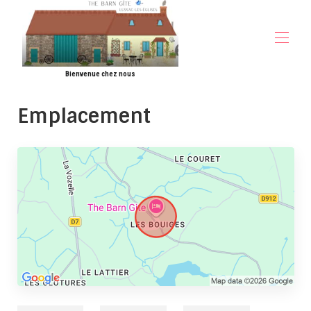
Bienvenue chez nous
Accueil
Emplacement
Aperçu
Faire
Photos
Tarifs
Calendrier d'occupation
Avis
Contact
Choses à faire