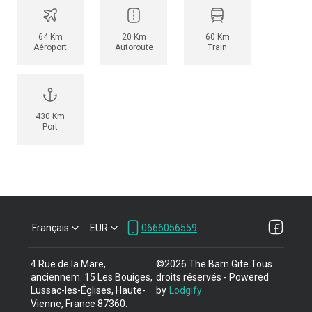
64 Km
20 Km
60 Km
Aéroport
Autoroute
Train
430 Km
Port
Français
EUR
0666056559
4 Rue de la Mare,
©
2026
The Barn Gite
Tous
anciennem. 15 Les Bouiges,
droits réservés
- Powered
Lussac-les-Églises, Haute-
by
Lodgify
Vienne, France 87360
.